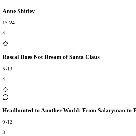
Anne Shirley
15
/
24
4
Rascal Does Not Dream of Santa Claus
5
/
13
4
Headhunted to Another World: From Salaryman to B
9
/
12
3