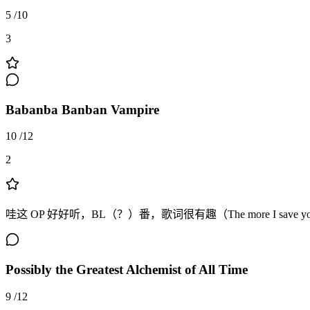
5
/
10
3
Babanba Banban Vampire
10
/
12
2
哇这 OP 好好听，BL（？）番，歌词很有趣（The more I save yo
Possibly the Greatest Alchemist of All Time
9
/
12