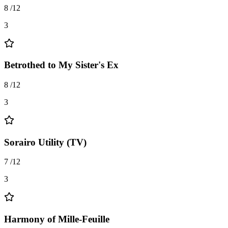
8
/
12
3
Betrothed to My Sister's Ex
8
/
12
3
Sorairo Utility (TV)
7
/
12
3
Harmony of Mille-Feuille